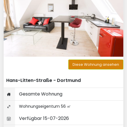
Diese Wohnung ansehen
Hans-Litten-Straße - Dortmund
Gesamte Wohnung
Wohnungseigentum 56 ㎡
Verfügbar 15-07-2026