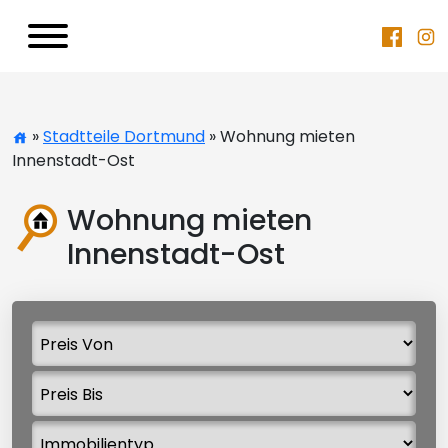
»
Stadtteile Dortmund
» Wohnung mieten
Innenstadt-Ost
Wohnung mieten
Innenstadt-Ost