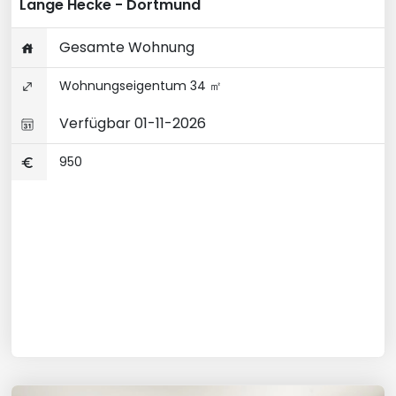
Lange Hecke - Dortmund
Gesamte Wohnung
Wohnungseigentum 34 ㎡
Verfügbar 01-11-2026
950