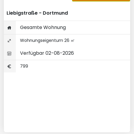
Liebigstraße - Dortmund
Gesamte Wohnung
Wohnungseigentum 26 ㎡
Verfügbar 02-08-2026
799