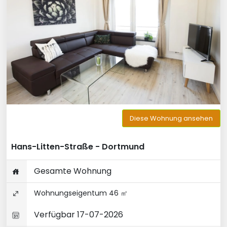
Diese Wohnung ansehen
Hans-Litten-Straße - Dortmund
Gesamte Wohnung
Wohnungseigentum 46 ㎡
Verfügbar 17-07-2026