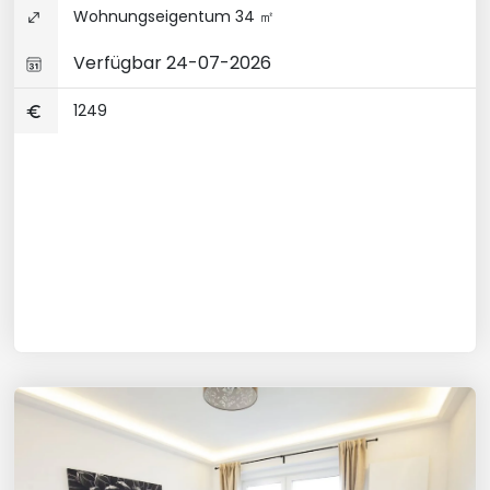
Wohnungseigentum 34 ㎡
Verfügbar 24-07-2026
1249