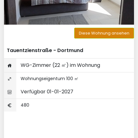
Diese Wohnung ansehen
Tauentzienstraße - Dortmund
WG-Zimmer (22 ㎡) im Wohnung
Wohnungseigentum 100 ㎡
Verfügbar 01-01-2027
480