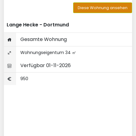
Diese Wohnung ansehen
Lange Hecke - Dortmund
Gesamte Wohnung
Wohnungseigentum 34 ㎡
Verfügbar 01-11-2026
950