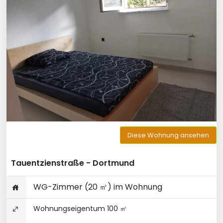
Diese Wohnung ansehen
Tauentzienstraße - Dortmund
WG-Zimmer (20 ㎡) im Wohnung
Wohnungseigentum 100 ㎡