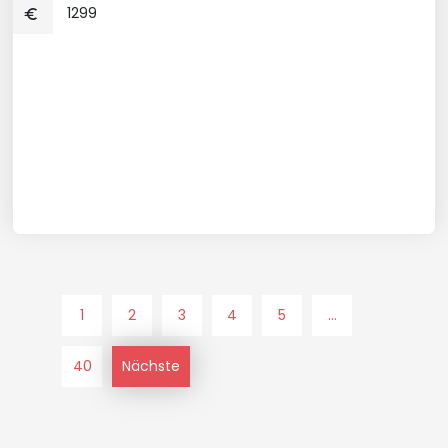
1299
1
2
3
4
5
...
40
Nächste