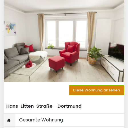
Diese Wohnung ansehen
Hans-Litten-Straße - Dortmund
Gesamte Wohnung