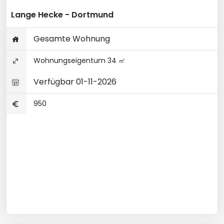
Lange Hecke - Dortmund
Gesamte Wohnung
Wohnungseigentum 34 ㎡
Verfügbar 01-11-2026
950