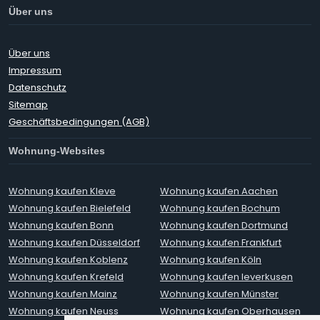
Über uns
Über uns
Impressum
Datenschutz
Sitemap
Geschäftsbedingungen (AGB)
Wohnung-Websites
Wohnung kaufen Kleve
Wohnung kaufen Aachen
Wohnung kaufen Bielefeld
Wohnung kaufen Bochum
Wohnung kaufen Bonn
Wohnung kaufen Dortmund
Wohnung kaufen Düsseldorf
Wohnung kaufen Frankfurt
Wohnung kaufen Koblenz
Wohnung kaufen Köln
Wohnung kaufen Krefeld
Wohnung kaufen leverkusen
Wohnung kaufen Mainz
Wohnung kaufen Münster
Wohnung kaufen Neuss
Wohnung kaufen Oberhausen