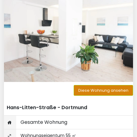
Diese Wohnung ansehen
Hans-Litten-Straße - Dortmund
Gesamte Wohnung
Wohnungseigentum 55 ㎡