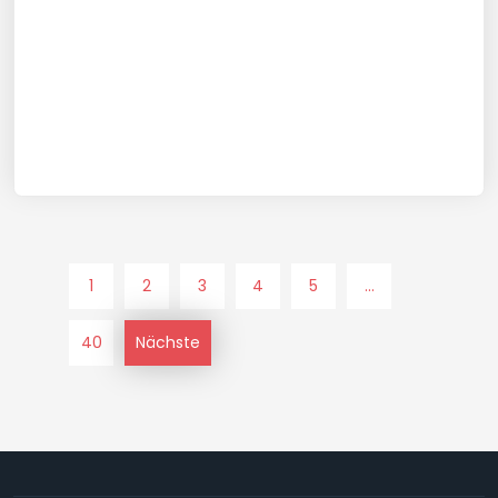
1
2
3
4
5
...
40
Nächste