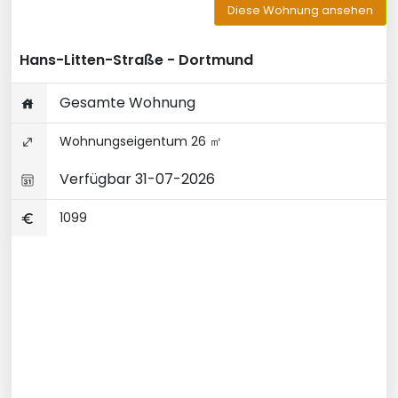
Diese Wohnung ansehen
Hans-Litten-Straße - Dortmund
Gesamte Wohnung
Wohnungseigentum 26 ㎡
Verfügbar 31-07-2026
1099