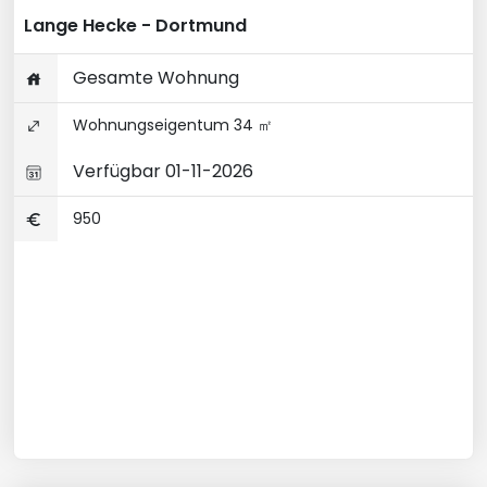
Lange Hecke - Dortmund
Gesamte Wohnung
Wohnungseigentum 34 ㎡
Verfügbar 01-11-2026
950