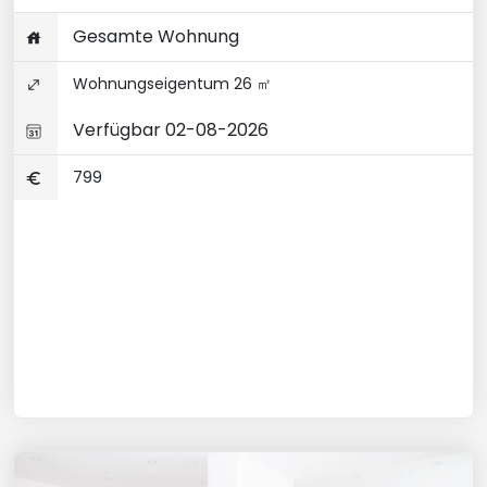
Gesamte Wohnung
Wohnungseigentum 26 ㎡
Verfügbar 02-08-2026
799