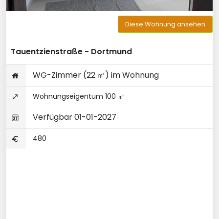
Diese Wohnung ansehen
Tauentzienstraße - Dortmund
WG-Zimmer (22 ㎡) im Wohnung
Wohnungseigentum 100 ㎡
Verfügbar 01-01-2027
480