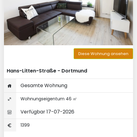
Diese Wohnung ansehen
Hans-Litten-Straße - Dortmund
Gesamte Wohnung
Wohnungseigentum 46 ㎡
Verfügbar 17-07-2026
1399