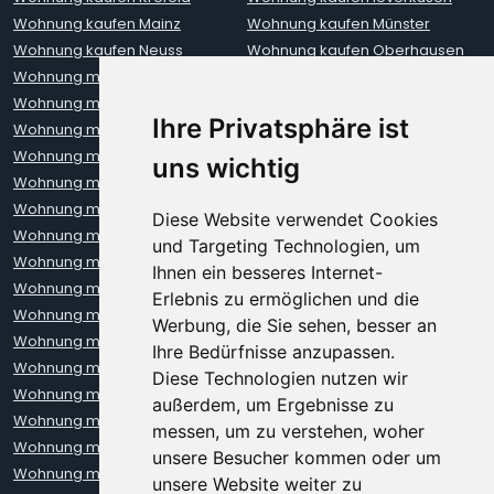
Wohnung kaufen Mainz
Wohnung kaufen Münster
Wohnung kaufen Neuss
Wohnung kaufen Oberhausen
Wohnung mieten Aachen
Wohnung mieten Augsburg
Wohnung mieten Berlin
Wohnung mieten Bielefeld
Ihre Privatsphäre ist
Wohnung mieten Bochum
Wohnung mieten Bonn
Wohnung mieten Bremen
Wohnung mieten Darmstadt
uns wichtig
Wohnung mieten Dresden
Wohnung mieten Düsseldorf
Wohnung mieten Erfurt
Wohnung mieten Frankfurt
Diese Website verwendet Cookies
Wohnung mieten Freiburg
Wohnung mieten Hamburg
und Targeting Technologien, um
Wohnung mieten Hannover
Wohnung mieten Heidelberg
Ihnen ein besseres Internet-
Wohnung mieten Karlsruhe
Wohnung mieten Kiel
Erlebnis zu ermöglichen und die
Wohnung mieten Kleve
Wohnung mieten Koblenz
Werbung, die Sie sehen, besser an
Wohnung mieten Köln
Wohnung mieten Krefeld
Ihre Bedürfnisse anzupassen.
Wohnung mieten Leipzig
Wohnung mieten Leverkusen
Diese Technologien nutzen wir
Wohnung mieten Lübeck
Wohnung mieten Mainz
außerdem, um Ergebnisse zu
Wohnung mieten Mannheim
Wohnung mieten München
messen, um zu verstehen, woher
Wohnung mieten Münster
Wohnung mieten Neuss
unsere Besucher kommen oder um
Wohnung mieten Nürnberg
Wohnung mieten Oberhausen
unsere Website weiter zu