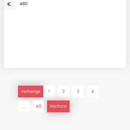
480
Vorherige
1
2
3
4
...
40
Nächste