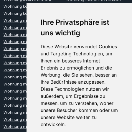
Wohnung kaufen Mainz
Wohnung kaufen Münster
Wohnung kaufen Neuss
Wohnung kaufen Oberhausen
Wohnung mieten Aachen
Wohnung mieten Augsburg
Ihre Privatsphäre ist
Wohnung mieten Berlin
Wohnung mieten Bielefeld
uns wichtig
Wohnung mieten Bochum
Wohnung mieten Bonn
Wohnung mieten Bremen
Wohnung mieten Darmstadt
Diese Website verwendet Cookies
Wohnung mieten Dresden
Wohnung mieten Düsseldorf
und Targeting Technologien, um
Wohnung mieten Erfurt
Wohnung mieten Frankfurt
Ihnen ein besseres Internet-
Wohnung mieten Freiburg
Wohnung mieten Hamburg
Erlebnis zu ermöglichen und die
Wohnung mieten Hannover
Wohnung mieten Heidelberg
Werbung, die Sie sehen, besser an
Wohnung mieten Karlsruhe
Wohnung mieten Kiel
Ihre Bedürfnisse anzupassen.
Wohnung mieten Kleve
Wohnung mieten Koblenz
Diese Technologien nutzen wir
Wohnung mieten Köln
Wohnung mieten Krefeld
außerdem, um Ergebnisse zu
Wohnung mieten Leipzig
Wohnung mieten Leverkusen
messen, um zu verstehen, woher
Wohnung mieten Lübeck
Wohnung mieten Mainz
unsere Besucher kommen oder um
Wohnung mieten Mannheim
Wohnung mieten München
unsere Website weiter zu
Wohnung mieten Münster
Wohnung mieten Neuss
entwickeln.
Wohnung mieten Nürnberg
Wohnung mieten Oberhausen