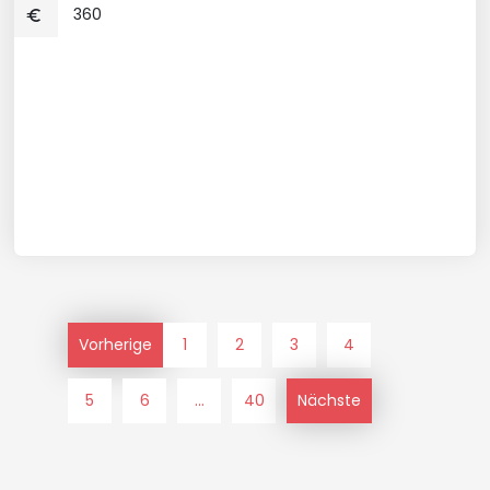
360
Vorherige
1
2
3
4
5
6
...
40
Nächste